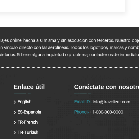
es online hecha a sí misma y sin asociación con terceros. Nuestro objet
ún vínculo directo con las aerolíneas. Todos los logotipos, marcas y nom
ietarios. Si tiene alguna inquietud o problema, contáctenos de inmediato
Enlace útil
Conéctate con nosotr
English
Email ID:-
info@travolizer.com
ES-Espanola
Phone:-
+1-000-000-0000
FR-French
TR-Turkish